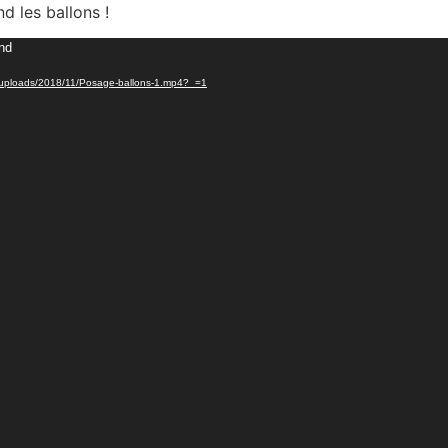
d les ballons !
und
ent/uploads/2018/11/Posage-ballons-1.mp4?_=1