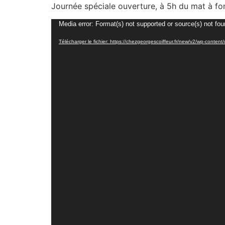
Journée spéciale ouverture, à 5h du mat à fon
Lecteur
Media error: Format(s) not supported or source(s) not fo
vidéo
Télécharger le fichier: https://chezgeorgescoiffeur.fr/new/v2/wp-cont